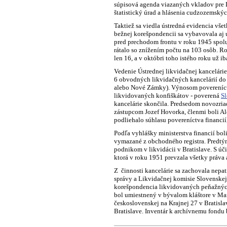
súpisová agenda viazaných vkladov pre D
štatistický úrad a hlásenia cudzozemsk
Taktiež sa viedla ústredná evidencia vš
bežnej korešpondencii sa vybavovala aj
pred prechodom frontu v roku 1945 spolu
rátalo so znížením počtu na 103 osôb. R
len 16, a v októbri toho istého roku už ib
Vedenie Ústrednej likvidačnej kancelárie
6 obvodných likvidačných kancelárií do t
alebo Nové Zámky). Výnosom povereníctv
likvidovaných konfiškátov - poverená
Sl
kancelárie skončila. Predsedom novozria
zástupcom Jozef Hovorka, členmi boli Al
podliehalo súhlasu povereníctva financií
Podľa vyhlášky ministerstva financií bo
vymazané z obchodného registra. Predtý
podnikom v likvidácii v Bratislave. S ú
ktorá v roku 1951 prevzala všetky práva
Z činnosti kancelárie sa zachovala nepat
správy a Likvidačnej komisie Slovenskej 
korešpondencia likvidovaných peňažných
bol umiestnený v bývalom kláštore v Ma
československej na Krajnej 27 v Bratisl
Bratislave. Inventár k archívnemu fondu