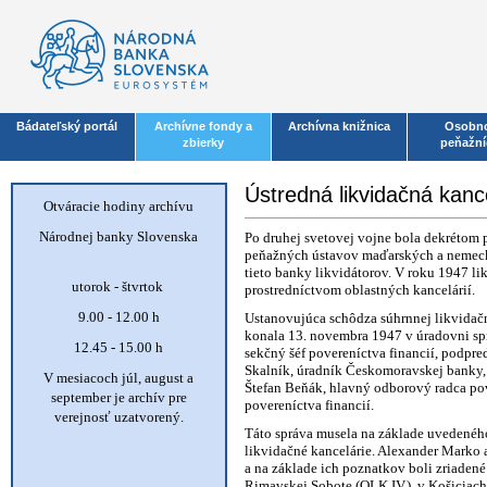
Bádateľský portál
Archívne fondy a
Archívna knižnica
Osobno
zbierky
peňažní
Ústredná likvidačná kanc
Otváracie hodiny archívu
Národnej banky Slovenska
Po druhej svetovej vojne bola dekrétom p
peňažných ústavov maďarských a nemeckýc
tieto banky likvidátorov. V roku 1947 li
utorok - štvrtok
prostredníctvom oblastných kancelárií.
9.00 - 12.00 h
Ustanovujúca schôdza súhrnnej likvidačn
konala 13. novembra 1947 v úradovni sprá
12.45 - 15.00 h
sekčný šéf povereníctva financií, podpr
Skalník, úradník Českomoravskej banky, 
V mesiacoch júl, august a
Štefan Beňák, hlavný odborový radca pov
september je archív pre
povereníctva financií.
verejnosť uzatvorený.
Táto správa musela na základe uvedeného
likvidačné kancelárie. Alexander Marko
a na základe ich poznatkov boli zriadené 
Rimavskej Sobote (OLK IV.), v Košiciach