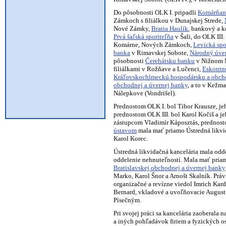
Do pôsobnosti OLK I. pripadli
Komárňans
Zámkoch s filiálkou v Dunajskej Strede,
Nové Zámky,
Bratia Haulík
, bankový a 
Prvá šaľská sporiteľňa
v Šali, do OLK III.
Komárne, Nových Zámkoch,
Levická spo
banka
v Rimavskej Sobote,
Národný úver
pôsobnosti
Čerehátsku banku
v Nižnom 
filiálkami v Rožňave a Lučenci,
Eskontn
Kráľovskochlmeckú hospodársku a obc
obchodnej a úvernej banky
, a to v Kežma
Nálepkove (Vondrišel).
Prednostom OLK I. bol Tibor Krausze, je
prednostom OLK III. bol Karol Kočiš a j
zástupcom Vladimír Káposztás, prednost
ústavom
mala mať priamo Ústredná likvi
Karol Korec.
Ústredná likvidačná kancelária mala odde
oddelenie nehnuteľností. Mala mať priam
Bratislavskej obchodnej a úvernej banky
Marko, Karol Šnor a Arnošt Skalník. Práv
organizačné a revízne viedol Imrich Kard
Bernard, vkladové a uvoľňovacie Augustí
Písečným.
Pri svojej práci sa kancelária zaoberal
a iných pohľadávok firiem a fyzických 