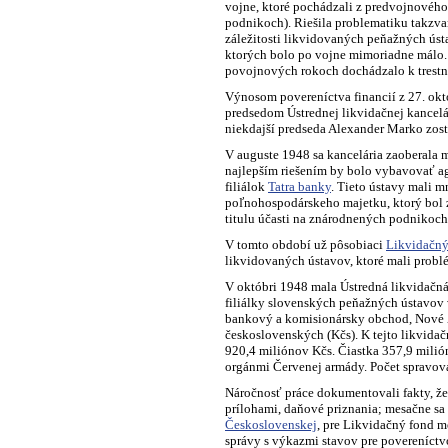
vojne, ktoré pochádzali z predvojnového
podnikoch). Riešila problematiku takzva
záležitosti likvidovaných peňažných ústa
ktorých bolo po vojne mimoriadne málo.
povojnových rokoch dochádzalo k trestn
Výnosom povereníctva financií z 27. ok
predsedom Ústrednej likvidačnej kancelá
niekdajší predseda Alexander Marko zosta
V auguste 1948 sa kancelária zaoberala 
najlepším riešením by bolo vybavovať ag
filiálok
Tatra banky
. Tieto ústavy mali 
poľnohospodárskeho majetku, ktorý bol z
titulu účasti na znárodnených podnikoc
V tomto období už pôsobiaci
Likvidačn
likvidovaných ústavov, ktoré mali probl
V októbri 1948 mala Ústredná likvidačná
filiálky slovenských peňažných ústavov 
bankový a komisionársky obchod, Nové 
československých (Kčs). K tejto likvidač
920,4 miliónov Kčs. Čiastka 357,9 milió
orgánmi Červenej armády. Počet spravov
Náročnosť práce dokumentovali fakty, ž
prílohami, daňové priznania; mesačne s
Československej
, pre Likvidačný fond m
správy s výkazmi stavov pre povereníct