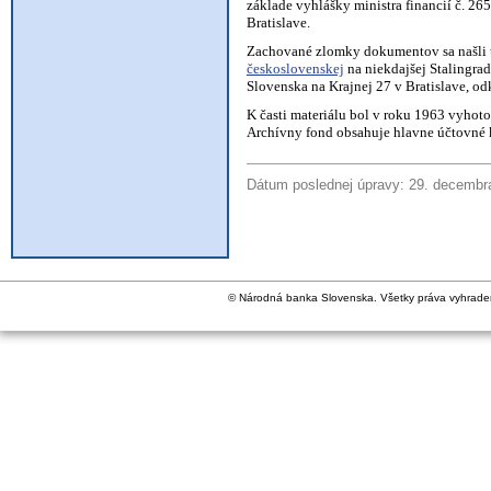
základe vyhlášky ministra financií č. 26
Bratislave.
Zachované zlomky dokumentov sa našli 
československej
na niekdajšej Stalingra
Slovenska na Krajnej 27 v Bratislave, od
K časti materiálu bol v roku 1963 vyhot
Archívny fond obsahuje hlavne účtovné k
Dátum poslednej úpravy: 29. decembr
© Národná banka Slovenska. Všetky práva vyhrade