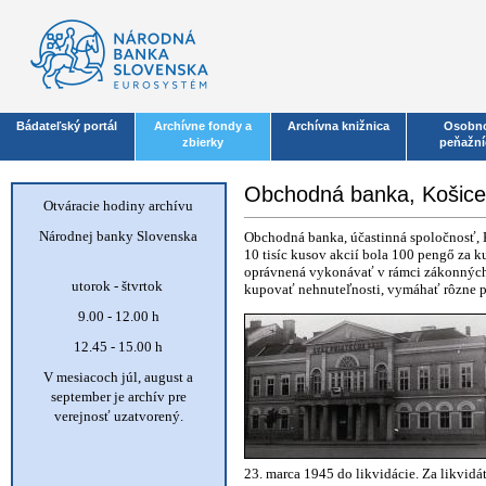
Bádateľský portál
Archívne fondy a
Archívna knižnica
Osobno
zbierky
peňažní
Obchodná banka, Košice
Otváracie hodiny archívu
Národnej banky Slovenska
Obchodná banka, účastinná spoločnosť, 
10 tisíc kusov akcií bola 100 pengő za 
oprávnená vykonávať v rámci zákonných 
utorok - štvrtok
kupovať nehnuteľnosti, vymáhať rôzne p
9.00 - 12.00 h
12.45 - 15.00 h
V mesiacoch júl, august a
september je archív pre
verejnosť uzatvorený.
23. marca 1945 do likvidácie. Za likvidát