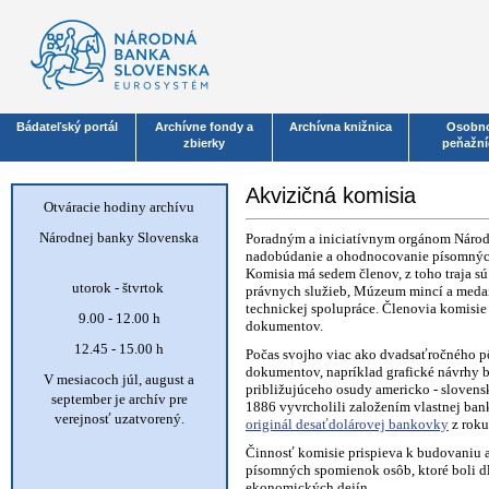
Bádateľský portál
Archívne fondy a
Archívna knižnica
Osobno
zbierky
peňažní
Akvizičná komisia
Otváracie hodiny archívu
Národnej banky Slovenska
Poradným a iniciatívnym orgánom Národn
nadobúdanie a ohodnocovanie písomných,
Komisia má sedem členov, z toho traja s
utorok - štvrtok
právnych služieb, Múzeum mincí a meda
technickej spolupráce
. Členovia komisie
9.00 - 12.00 h
dokumentov.
12.45 - 15.00 h
Počas svojho viac ako dvadsaťročného p
dokumentov, napríklad grafické návrhy b
V mesiacoch júl, august a
približujúceho osudy americko - sloven
september je archív pre
1886 vyvrcholili založením vlastnej ba
verejnosť uzatvorený.
originál desaťdolárovej bankovky
z rok
Činnosť komisie prispieva k budovaniu
písomných spomienok osôb, ktoré boli d
ekonomických dejín.