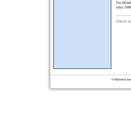
čin úklad
roku 198
Dátum po
© Národná ban