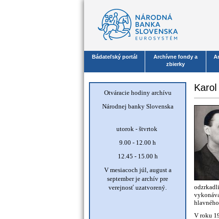
Bádateľský portál
Archívne fondy a
A
zbierky
Karol
Otváracie hodiny archívu
Národnej banky Slovenska
utorok - štvrtok
9.00 - 12.00 h
12.45 - 15.00 h
V mesiacoch júl, august a
september je archív pre
odzrkadl
verejnosť uzatvorený.
vykonáva
hlavného 
V roku 1