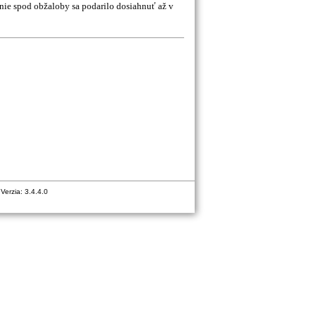
enie spod obžaloby sa podarilo dosiahnuť až v
erzia: 3.4.4.0