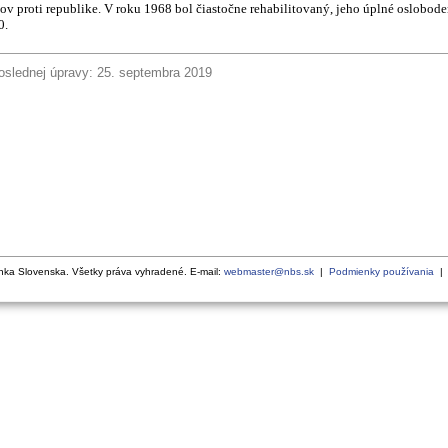
ov proti republike. V roku 1968 bol čiastočne rehabilitovaný, jeho úplné oslobod
0.
slednej úpravy: 25. septembra 2019
ka Slovenska. Všetky práva vyhradené. E-mail:
webmaster@nbs.sk
|
Podmienky používania
| V