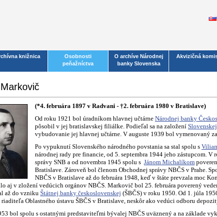
rchívna knižnica
Osobnosti
O archíve Národnej
Akvizičná komis
peňažníctva
banky Slovenska
 Markovič
(*4. februára 1897 v Radvani - †2. februára 1980 v Bratislave)
Od roku 1921 bol úradníkom hlavnej učtárne
Národnej banky Českos
pôsobil v jej bratislavskej filiálke. Podieľal sa na založení
Slovenskej
vybudovanie jej hlavnej učtárne. V auguste 1939 bol vymenovaný za p
Po vypuknutí Slovenského národného povstania sa stal spolu s
Vilia
národnej rady pre financie, od 5. septembra 1944 jeho zástupcom. 
správy SNB a od novembra 1945 spolu s
Jánom Michalíkom
poveren
Bratislave. Zároveň bol členom Obchodnej správy NBČS v Prahe. Spo
NBČS v Bratislave až do februára 1948, keď v štáte prevzala moc Ko
ilo aj v zložení vedúcich orgánov NBČS. Markovič bol 25. februára poverený ved
l až do vzniku
Štátnej banky československej
(ŠBČS) v roku 1950. Od 1. júla 1950
riaditeľa Oblastného ústavu ŠBČS v Bratislave, neskôr ako vedúci odboru depozit
953 bol spolu s ostatnými predstaviteľmi bývalej NBČS uväznený a na základe vy