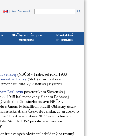
| Vyhľadávanie:
ia
Služby archívu pre
Kontaktné
verejnosť
informácie
lovenskej
(NBČS) v Prahe, od roku 1933
 národnej banky
(SNB) a zaslúžil sa o
rednostu filiálky v Banskej Bystrici.
mom Paulinym
povereníkom Slovenskej
V roku 1945 bol menovaný členom Dočasnej
ý vedením Oblastného ústavu NBČS v
lu s Jánom Michalíkom riadili Oblastný ústav
munistická strana Československa, čo sa čoskoro
ením Oblastného ústavu NBČS a túto funkciu
 do 24. júla 1952 pôsobil ako zástupca
y.
konštruovaných obvinení odsúdený za trestný