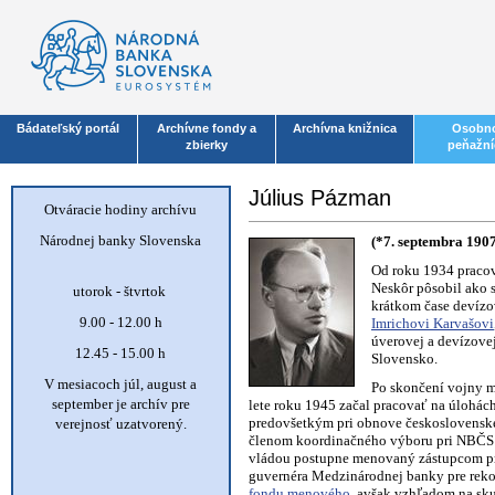
Bádateľský portál
Archívne fondy a
Archívna knižnica
Osobno
zbierky
peňažní
Július Pázman
Otváracie hodiny archívu
Národnej banky Slovenska
(*7. septembra 1907
Od roku 1934 pracov
Neskôr pôsobil ako s
utorok - štvrtok
krátkom čase devíz
9.00 - 12.00 h
Imrichovi Karvašovi
úverovej a devízove
12.45 - 15.00 h
Slovensko.
V mesiacoch júl, august a
Po skončení vojny mu
september je archív pre
lete roku 1945 začal pracovať na úlohác
predovšetkým pri obnove československ
verejnosť uzatvorený.
členom koordinačného výboru pri NBČS p
vládou postupne menovaný zástupcom pr
guvernéra Medzinárodnej banky pre reko
fondu menového
, avšak vzhľadom na sk