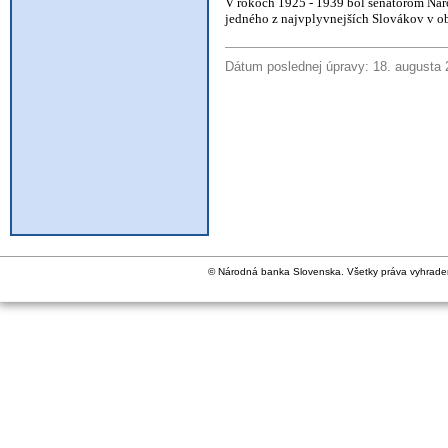
V rokoch 1925 - 1939 bol senátorom Náro
jedného z najvplyvnejších Slovákov v obl
Dátum poslednej úpravy: 18. augusta
© Národná banka Slovenska. Všetky práva vyhrade