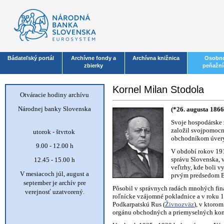
Bádateľský portál
Archívne fondy a
Archívna knižnica
Osobno
zbierky
peňažní
Kornel Milan Stodola
Otváracie hodiny archívu
Národnej banky Slovenska
(*26. augusta 1866
Svoje hospodárske 
založil svojpomocn
utorok - štvrtok
obchodníkom úvery
9.00 - 12.00 h
V období rokov 191
správu Slovenska, 
12.45 - 15.00 h
veľtrhy, kde boli 
V mesiacoch júl, august a
prvým predsedom Br
september je archív pre
Pôsobil v správnych radách mnohých fina
verejnosť uzatvorený.
roľnícke vzájomné pokladnice a v roku 1
Podkarpatskú Rus (
Živnozväz
), v ktoro
orgánu obchodných a priemyselných kom