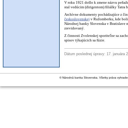
V roku 1921 došlo k zmene názvu peňažné
stal vedúcim (dirigentom) filiálky Tatra
Archívne dokumenty pochádzajúce z činn
československej
v Ružomberku, kde boli 
Národnej banky Slovenska v Bratislave n
zrevidovaný.
Z činnosti Zvolenskej sporiteľne sa zac
spisov týkajúcich sa fúzie.
Dátum poslednej úpravy: 17. januára 
© Národná banka Slovenska. Všetky práva vyhrade