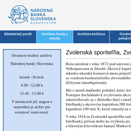
Bádateľský portál
Archívne fondy a
Archívna knižnica
Osobno
zbierky
peňažní
Zvolenská sporiteľňa, Zv
Otváracie hodiny archívu
Národnej banky Slovenska
Bola založená v roku 1872 pod názvom Z
Volkssparcassa in Altsohl. Akciový kapit
rakúsko-uhorskú korunovú menu prepočíta
utorok - štvrtok
so vznikom konkurenčného slovenského 
(Zólyomi takarékpénztár).
9.00 - 12.00 h
Išlo o menší maďarský peňažný ústav, kt
12.45 - 15.00 h
Postupne dochádzalo k zvyšovaniu akcio
uskutočňovalo aj v dôsledku fúzií s me
V mesiacoch júl, august a
hitelbank) s akciovým kapitálom 200 tisí
september je archív pre
kapitálom 100 tisíc K, ktorú zmenila na s
verejnosť uzatvorený.
V roku 1918 sa Zvolenská sporiteľňa st
hitelbank), pričom došlo ku zvýšeniu je
a hlavným účtovníkom Samuel Markovič