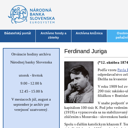
Bádateľský portál
Archívne fondy a
Archívna knižnica
Osobno
zbierky
peňažní
Ferdinand Juriga
Otváracie hodiny archívu
Národnej banky Slovenska
(*12. októbra 1874
Podľa vzoru
Pavla 
odpredavačstvo zel
utorok - štvrtok
Dielňa na kvasenie
9.00 - 12.00 h
V roku 1909 bol zv
200 tisíc rakúsko-
12.45 - 15.00 h
filiálkou v Bratisl
V mesiacoch júl, august a
V snahe podporiť s
september je archív pre
kapitálom 100 tisíc K. Pod jeho vedením b
verejnosť uzatvorený.
(1919) a vypracovala sa na stabilizovan
zlúčením s Moravsko - slovenskou bankou 
Spolu s ďalším katolíckym kňazom F. To