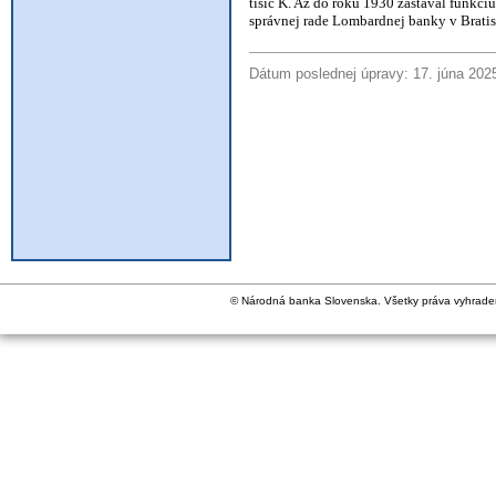
tisíc K. Až do roku 1930 zastával funkci
správnej rade Lombardnej banky v Bratis
Dátum poslednej úpravy: 17. júna 202
© Národná banka Slovenska. Všetky práva vyhrade